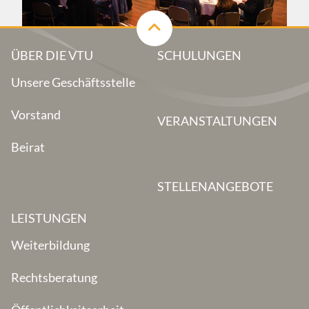
ÜBER DIE VTU
SCHULUNGEN
Unsere Geschäftsstelle
Vorstand
VERANSTALTUNGEN
Beirat
STELLENANGEBOTE
LEISTUNGEN
Weiterbildung
Rechtsberatung