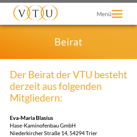
Menü
Beirat
Der Beirat der VTU besteht
derzeit aus folgenden
Mitgliedern:
Eva-Maria Blasius
Hase-Kaminofenbau GmbH
Niederkircher Straße 14, 54294 Trier